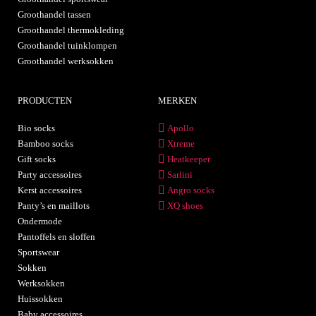
Groothandel tassen
Groothandel thermokleding
Groothandel tuinklompen
Groothandel werksokken
PRODUCTEN
MERKEN
Bio socks
Apollo
Bamboo socks
Xtreme
Gift socks
Heatkeeper
Party accessoires
Sarlini
Kerst accessoires
Angro socks
Panty’s en maillots
XQ shoes
Ondermode
Pantoffels en sloffen
Sportswear
Sokken
Werksokken
Huissokken
Baby accessoires