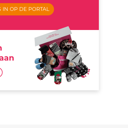
 IN OP DE PORTAL
n
 aan