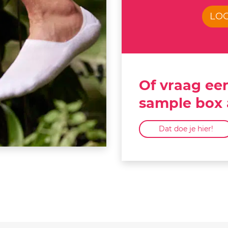
LOG
Of vraag ee
sample box
Dat doe je hier!