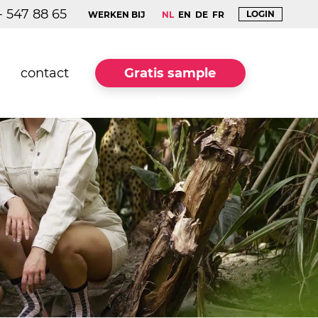
- 547 88 65
LOGIN
WERKEN BIJ
NL
EN
DE
FR
contact
Gratis sample
box