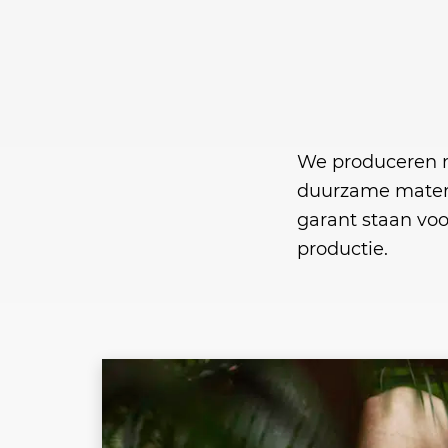
We produceren 
duurzame materi
garant staan vo
productie.