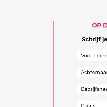
OP 
Schrijf j
5