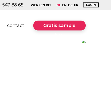
- 547 88 65
LOGIN
WERKEN BIJ
NL
EN
DE
FR
contact
Gratis sample
box