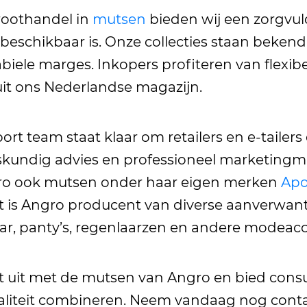
roothandel in
mutsen
bieden wij een zorgvu
 beschikbaar is. Onze collecties staan beken
iele marges. Inkopers profiteren van flexibe
uit ons Nederlandse magazijn.
rt team staat klaar om retailers en e-tailers
undig advies en professioneel marketingmat
ngro ook mutsen onder haar eigen merken
Apo
t is Angro producent van diverse aanverwa
r, panty’s, regenlaarzen en andere modeacc
nt uit met de mutsen van Angro en bied co
 kwaliteit combineren. Neem vandaag nog cont