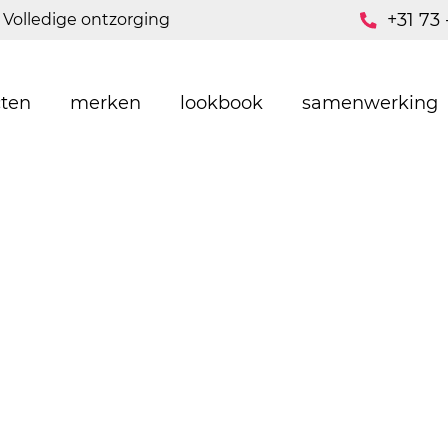
+31 73 
Volledige ontzorging
ten
merken
lookbook
samenwerking