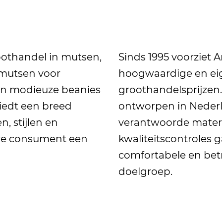
n
othandel in mutsen,
Sinds 1995 voorziet 
e mutsen voor
hoogwaardige en ei
an modieuze beanies
groothandelsprijze
iedt een breed
ontworpen in Neder
n, stijlen en
verantwoorde materi
ere consument een
kwaliteitscontroles 
comfortabele en bet
doelgroep.