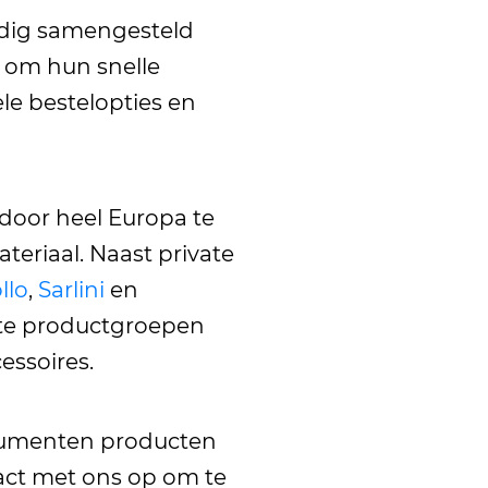
ldig samengesteld
d om hun snelle
le bestelopties en
 door heel Europa te
eriaal. Naast private
llo
,
Sarlini
en
nte productgroepen
essoires.
nsumenten producten
act met ons op om te