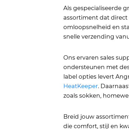
Als gespecialiseerde g
assortiment dat direct
omloopsnelheid en stab
snelle verzending van
Ons ervaren sales suppo
ondersteunen met desk
label opties levert A
HeatKeeper
. Daarnaas
zoals sokken, homewea
Breid jouw assortime
die comfort, stijl en