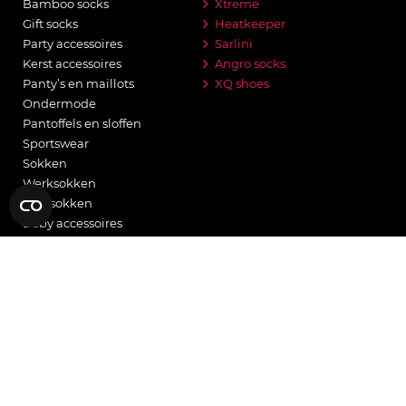
Bamboo socks
Xtreme
Gift socks
Heatkeeper
Party accessoires
Sarlini
Kerst accessoires
Angro socks
Panty’s en maillots
XQ shoes
Ondermode
Pantoffels en sloffen
Sportswear
Sokken
Werksokken
Huissokken
Baby accessoires
Mode accessoires
Regenlaarzen
Tuinklompen
Thermo
Flip Flops
BEZOEK ONS
OVER ONS