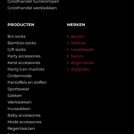
Groothandel tuinklompen
Groothandel werksokken
PRODUCTEN
MERKEN
Bio socks
Apollo
Bamboo socks
Xtreme
Gift socks
Heatkeeper
Party accessoires
Sarlini
Kerst accessoires
Angro socks
Panty’s en maillots
XQ shoes
Ondermode
Pantoffels en sloffen
Sportswear
Sokken
Werksokken
Huissokken
Baby accessoires
Mode accessoires
Regenlaarzen