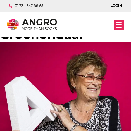
LOGIN
+31 73 - 547 88 65
Annie van Vught –
Groenendaal