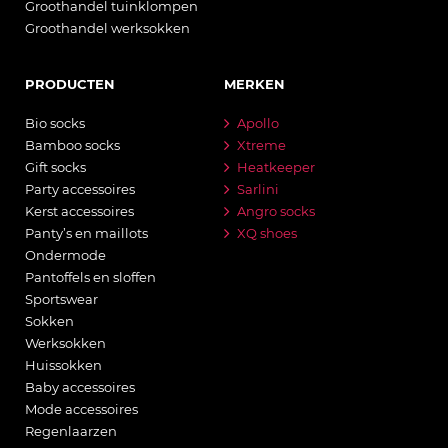
Groothandel tuinklompen
Groothandel werksokken
PRODUCTEN
MERKEN
Bio socks
Apollo
Bamboo socks
Xtreme
Gift socks
Heatkeeper
Party accessoires
Sarlini
Kerst accessoires
Angro socks
Panty’s en maillots
XQ shoes
Ondermode
Pantoffels en sloffen
Sportswear
Sokken
Werksokken
Huissokken
Baby accessoires
Mode accessoires
Regenlaarzen