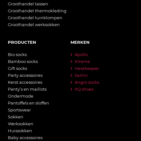
Groothandel tassen
Groothandel thermokleding
Groothandel tuinklompen
Groothandel werksokken
PRODUCTEN
MERKEN
Bio socks
Apollo
Bamboo socks
Xtreme
Gift socks
Heatkeeper
Party accessoires
Sarlini
Kerst accessoires
Angro socks
Panty’s en maillots
XQ shoes
Ondermode
Pantoffels en sloffen
Sportswear
Sokken
Werksokken
Huissokken
Baby accessoires