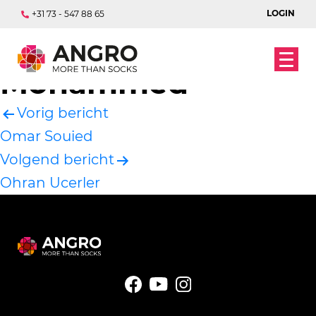
LOGIN
+31 73 - 547 88 65
Aminu Sado
Mohammed
Vorig bericht
Bericht
Omar Souied
navigatie
Volgend bericht
Ohran Ucerler