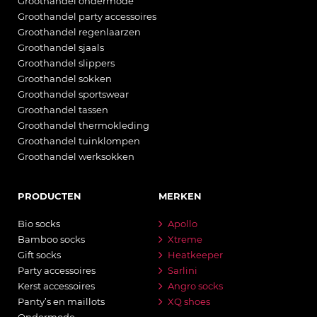
Groothandel ondermode
Groothandel party accessoires
Groothandel regenlaarzen
Groothandel sjaals
Groothandel slippers
Groothandel sokken
Groothandel sportswear
Groothandel tassen
Groothandel thermokleding
Groothandel tuinklompen
Groothandel werksokken
PRODUCTEN
MERKEN
Bio socks
Apollo
Bamboo socks
Xtreme
Gift socks
Heatkeeper
Party accessoires
Sarlini
Kerst accessoires
Angro socks
Panty’s en maillots
XQ shoes