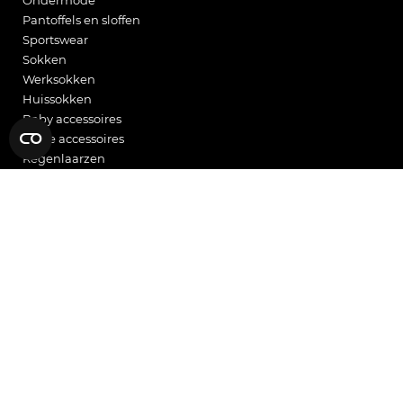
Ondermode
Pantoffels en sloffen
Sportswear
Sokken
Werksokken
Huissokken
Baby accessoires
Mode accessoires
Regenlaarzen
Tuinklompen
Thermo
Flip Flops
BEZOEK ONS
OVER ONS
Edisonweg 1c
Ons team
5482 TJ Schijndel
Werken bij
+31 73 - 547 88 65
Bedrijfsvideo
info@angro.nl
Social responsibility
Privacy Policy
google maps
General terms and conditions