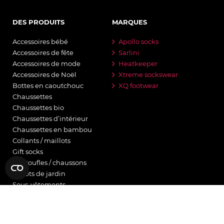
DES PRODUITS
MARQUES
Accessoires bébé
Apollo socks
Accessoires de fête
Sarlini
Accessoires de mode
Heatkeeper
Accessoires de Noël
Xtreme sockswear
Bottes en caoutchouc
XQ footwear
Chaussettes
Chaussettes bio
Chaussettes d’intérieur
Chaussettes en bambou
Collants / maillots
Gift socks
Pantoufles / chaussons
Sabots de jardin
Sous-vêtements
Thermo
Tongues
Vêtements de sport