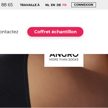
7 88 65
CONNEXION
TRAVAILLE À
NL
EN
DE
FR
ontactez
Coffret échantillon
gratuit