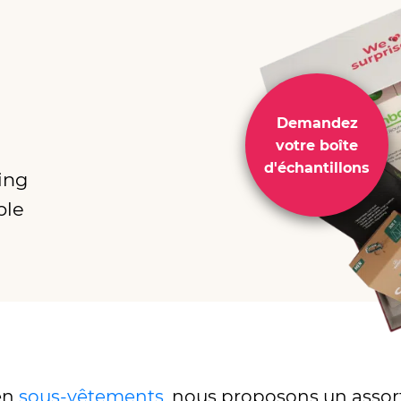
Demandez
votre boîte
d'échantillons
ing
ble
en
sous-vêtements
, nous proposons un asso