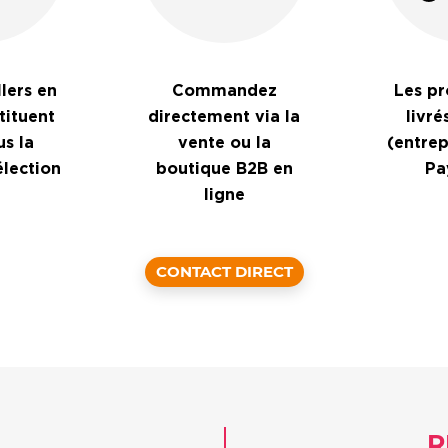
lers en
Commandez
Les pr
tituent
directement via la
livré
s la
vente ou la
(entre
élection
boutique B2B en
Pa
ligne
CONTACT DIRECT
R