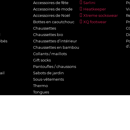
Accessoires de fête
Sarlini
Po
Accessoires de mode
Heatkeeper
Vi
Accessoires de Noël
Xtreme sockswear
Re
Bottes en caoutchouc
XQ footwear
Pr
Chaussettes
C
l
Chaussettes bio
D
ébés
Chaussettes d’intérieur
Po
d
Chaussettes en bambou
Collants / maillots
Gift socks
Pantoufles / chaussons
ail
Sabots de jardin
Sous-vêtements
Thermo
Tongues
Vêtements de sport
eur
t