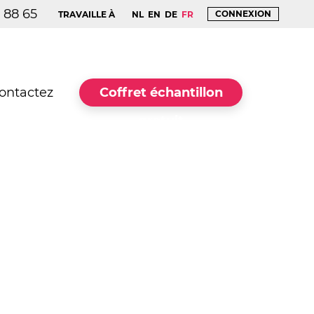
7 88 65
CONNEXION
TRAVAILLE À
NL
EN
DE
FR
ontactez
Coffret échantillon
gratuit