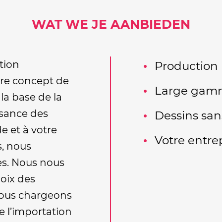
WAT WE JE AANBIEDEN
tion
Production
tre concept de
Large gamm
 la base de la
ssance des
Dessins san
e et à votre
Votre entre
, nous
ès. Nous nous
oix des
 nous chargeons
e l’importation