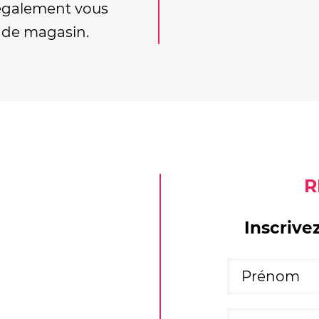
 également vous
s de magasin.
R
Inscrive