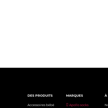
DES PRODUITS
MARQUES
À
Accessoires bébé
Apollo socks
N