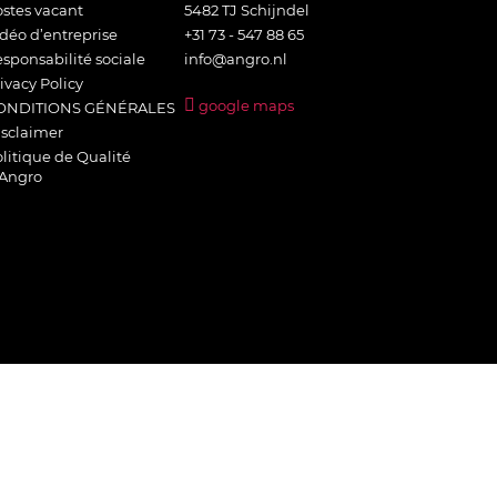
stes vacant
5482 TJ Schijndel
déo d’entreprise
+31 73 - 547 88 65
sponsabilité sociale
info@angro.nl
ivacy Policy
google maps
ONDITIONS GÉNÉRALES
isclaimer
litique de Qualité
’Angro