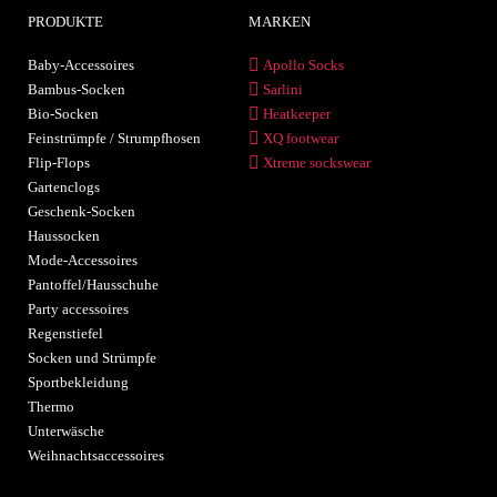
PRODUKTE
MARKEN
Baby-Accessoires
Apollo Socks
Bambus-Socken
Sarlini
Bio-Socken
Heatkeeper
Feinstrümpfe / Strumpfhosen
XQ footwear
Flip-Flops
Xtreme sockswear
Gartenclogs
Geschenk-Socken
Haussocken
Mode-Accessoires
Pantoffel/Hausschuhe
Party accessoires
Regenstiefel
Socken und Strümpfe
Sportbekleidung
Thermo
Unterwäsche
Weihnachtsaccessoires